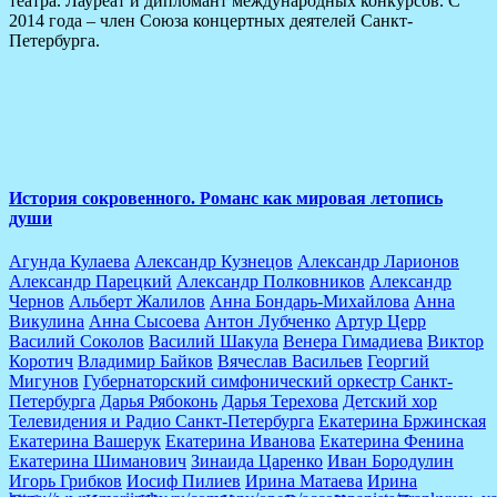
театра. Лауреат и дипломант международных конкурсов. С
2014 года – член Союза концертных деятелей Санкт-
Петербурга.
The Latest Albums
Lorem ipsum dolor sit amet of Lorem Ipsum. Proin gravida
lorem quis bibendum
История сокровенного. Романс как мировая летопись
души
Агунда Кулаева
Александр Кузнецов
Александр Ларионов
Александр Парецкий
Александр Полковников
Александр
Чернов
Альберт Жалилов
Анна Бондарь-Михайлова
Анна
Викулина
Анна Сысоева
Антон Лубченко
Артур Церр
Василий Соколов
Василий Шакула
Венера Гимадиева
Виктор
Коротич
Владимир Байков
Вячеслав Васильев
Георгий
Мигунов
Губернаторский симфонический оркестр Санкт-
Петербурга
Дарья Рябоконь
Дарья Терехова
Детский хор
Телевидения и Радио Санкт-Петербурга
Екатерина Бржинская
Екатерина Вашерук
Екатерина Иванова
Екатерина Фенина
Екатерина Шиманович
Зинаида Царенко
Иван Бородулин
Игорь Грибков
Иосиф Пилиев
Ирина Матаева
Ирина