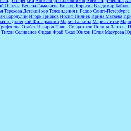
ксандр Парецкий
Александр Полковников
Александр Чернов
Ал
ий Шакула
Венера Гимадиева
Виктор Коротич
Владимир Байков
я Терехова
Детский хор Телевидения и Радио Санкт-Петербурга
ан Бородулин
Игорь Грибков
Иосиф Пилиев
Ирина Матаева
Ири
ркестр Донецкой Филармонии
Мария Галкина
Мария Литке
Мари
Трифонова
Отабек Назиров
Павел Солдатиков
Полина Лаптева
П
Тихон Селиванов
Фидан Фрай
Чжао Юнхон
Юлия Мазурова
Юр