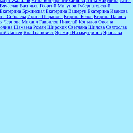
ьберт Жалилов
Анна Бондарь-Михайлова
Анна Викулина
Анна
Вячеслав Васильев
Георгий Мигунов
Губернаторский
Екатерина Бржинская
Екатерина Вашерук
Екатерина Иванова
на Соболева
Ирина Шарапова
Кирилл Белов
Кирилл Павлов
я Чернова
Михаил Гаврилов
Николай Копылов
Оксана
олина Шамаева
Роман Широких
Светлана Шилова
Святослав
ий Лаптев
Яна Гранквист
Ярамир Низамутдинов
Ярослава