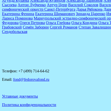
Агунда Кулаева
Александр Кузнецов
Александр Ларионов
Але
Сысоева
Антон Лубченко
Артур Церр
Василий Соколов
Васил
симфонический оркестр Санкт-Петербурга
Дарья Рябоконь
Дарь
Екатерина Фенина
Екатерина Шиманович
Зинаида Царенко
Ив
Лариса Поминова
Мариупольский эстрадно-симфонический о
Федорова
Олеся Петрова
Ольга Глебова
Ольга Кондина
Ольга 
Грабовский
Семён Заборин
Сергей Романов
Степан Завалишин
Сердобольская
Телефон: +7 (499) 714-64-62
Email:
fond@fedorovafond.ru
Уставные документы
Политика конфиденциальности