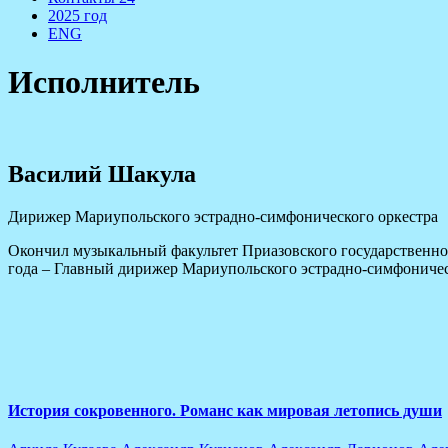
2025 год
ENG
Исполнитель
Василий Шакула
Дирижер Мариупольского эстрадно-симфонического оркестра
Окончил музыкальный факультет Приазовского государственног
года – Главный дирижер Мариупольского эстрадно-симфониче
The Latest Albums
Lorem ipsum dolor sit amet of Lorem Ipsum. Proin gravida
lorem quis bibendum
История сокровенного. Романс как мировая летопись души