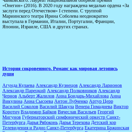
Чайковского. Лауреат Национальной оперной премии
«Онегин» (2016). В 2020 году награждена медалью ордена «За
заслуги перед Отечеством» I степени. С труппой
Мариинского театра Ирина Соболева неоднократно
выступала в Германии, Италии, Португалии, Франции,
Японии, Израиле, США и других странах.
The Latest Albums
Lorem ipsum dolor sit amet of Lorem Ipsum. Proin gravida
lorem quis bibendum
История сокровенного. Романс как мировая летопись
души
Агунда Кулаева
Александр Кузнецов
Александр Ларионов
Александр Парецкий
Александр Полковников
Александр
Чернов
Альберт Жалилов
Анна Бондарь-Михайлова
Анна
Викулина
Анна Сысоева
Антон Лубченко
Артур Церр
Василий Соколов
Василий Шакула
Венера Гимадиева
Виктор
Коротич
Владимир Байков
Вячеслав Васильев
Георгий
Мигунов
Губернаторский симфонический оркестр Санкт-
Петербурга
Дарья Рябоконь
Дарья Терехова
Детский хор
Телевидения и Радио Санкт-Петербурга
Екатерина Бржинская