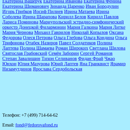
Екатерина Вашерук
Екатерина Иванова
Екатерина Фенина
Екатерина Шиманович
Зинаида Царенко
Иван Бородулин
Игорь Грибков
Иосиф Пилиев
Ирина Матаева
Ирина
Соболева
Ирина Шарапова
Кирилл Белов
Кирилл Павлов
Лариса Поминова
Мариупольский эстрадно-симфонический
оркестр Донецкой Филармонии
Мария Галкина
Мария Литке
Мария Чернова
Михаил Гаврилов
Николай Копылов
Оксана
Федорова
Олеся Петрова
Ольга Глебова
Ольга Кондина
Ольга
Трифонова
Отабек Назиров
Павел Солдатиков
Полина
Лаптева
Полина Шамаева
Роман Широких
Светлана Шилова
Святослав Грабовский
Семён Заборин
Сергей Романов
Степан Завалишин
Тихон Селиванов
Фидан Фрай
Чжао
Юнхон
Юлия Мазурова
Юрий Лаптев
Яна Гранквист
Ярамир
Низамутдинов
Ярослава Сердобольская
Телефон: +7 (499) 714-64-62
Email:
fond@fedorovafond.ru