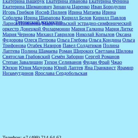
Екатерина Вашерук
Екатерина Иванова
Екатерина Фенина
Екатерина Шиманович
Зинаида Царенко
Иван Бородулин
Игорь Грибков
Иосиф Пилиев
Ирина Матаева
Ирина
Соболева
Ирина Шарапова
Кирилл Белов
Кирилл Павлов
Творческий коллектив
Лариса Поминова
Мариупольский эстрадно-симфонический
оркестр Донецкой Филармонии
Мария Галкина
Мария Литке
Мария Чернова
Михаил Гаврилов
Николай Копылов
Оксана
Федорова
Олеся Петрова
Ольга Глебова
Ольга Кондина
Ольга
Трифонова
Отабек Назиров
Павел Солдатиков
Полина
Лаптева
Полина Шамаева
Роман Широких
Светлана Шилова
Святослав Грабовский
Семён Заборин
Сергей Романов
Степан Завалишин
Тихон Селиванов
Фидан Фрай
Чжао
Юнхон
Юлия Мазурова
Юрий Лаптев
Яна Гранквист
Ярамир
Низамутдинов
Ярослава Сердобольская
Телефон: +7 (499) 714-64-62