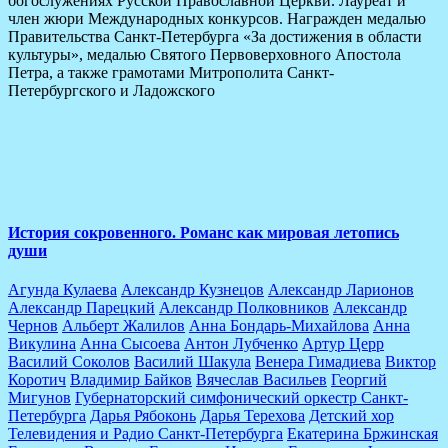
богослужениях Русской Православной Церкви. Лауреат и
член жюри Международных конкурсов. Награжден медалью
Правительства Санкт-Петербурга «За достижения в области
культуры», медалью Святого Первоверховного Апостола
Петра, а также грамотами Митрополита Санкт-
Петербургского и Ладожского
The Latest Albums
Lorem ipsum dolor sit amet of Lorem Ipsum. Proin gravida
lorem quis bibendum
История сокровенного. Романс как мировая летопись
души
Агунда Кулаева
Александр Кузнецов
Александр Ларионов
Александр Парецкий
Александр Полковников
Александр
Чернов
Альберт Жалилов
Анна Бондарь-Михайлова
Анна
Викулина
Анна Сысоева
Антон Лубченко
Артур Церр
Василий Соколов
Василий Шакула
Венера Гимадиева
Виктор
Коротич
Владимир Байков
Вячеслав Васильев
Георгий
Мигунов
Губернаторский симфонический оркестр Санкт-
Петербурга
Дарья Рябоконь
Дарья Терехова
Детский хор
Телевидения и Радио Санкт-Петербурга
Екатерина Бржинская