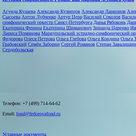
Агунда Кулаева
Александр Кузнецов
Александр Ларионов
Але
Сысоева
Антон Лубченко
Артур Церр
Василий Соколов
Васил
симфонический оркестр Санкт-Петербурга
Дарья Рябоконь
Дарь
Екатерина Фенина
Екатерина Шиманович
Зинаида Царенко
Ив
Лариса Поминова
Мариупольский эстрадно-симфонический о
Федорова
Олеся Петрова
Ольга Глебова
Ольга Кондина
Ольга 
Грабовский
Семён Заборин
Сергей Романов
Степан Завалишин
Сердобольская
Телефон: +7 (499) 714-64-62
Email:
fond@fedorovafond.ru
Уставные документы