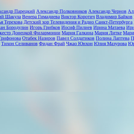
ксандр Парецкий
Александр Полковников
Александр Чернов
Ал
ий Шакула
Венера Гимадиева
Виктор Коротич
Владимир Байков
я Терехова
Детский хор Телевидения и Радио Санкт-Петербурга
ан Бородулин
Игорь Грибков
Иосиф Пилиев
Ирина Матаева
Ири
ркестр Донецкой Филармонии
Мария Галкина
Мария Литке
Мари
Трифонова
Отабек Назиров
Павел Солдатиков
Полина Лаптева
П
Тихон Селиванов
Фидан Фрай
Чжао Юнхон
Юлия Мазурова
Юр