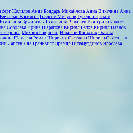
ьберт Жалилов
Анна Бондарь-Михайлова
Анна Викулина
Анна
Вячеслав Васильев
Георгий Мигунов
Губернаторский
Екатерина Бржинская
Екатерина Вашерук
Екатерина Иванова
на Соболева
Ирина Шарапова
Кирилл Белов
Кирилл Павлов
я Чернова
Михаил Гаврилов
Николай Копылов
Оксана
олина Шамаева
Роман Широких
Светлана Шилова
Святослав
ий Лаптев
Яна Гранквист
Ярамир Низамутдинов
Ярослава