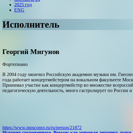
2025 год
ENG
Исполнитель
Георгий Мигунов
Фортепиано
В 2004 году окончил Российскую академию музыки им. Гнесины
года работает концертмейстером на вокальном факультете Мос
Принимал участие как концертмейстер во множестве всеросси
педагогическую деятельность, много гастролирует по России и
The Latest Albums
Lorem ipsum dolor sit amet of Lorem Ipsum. Proin gravida
lorem quis bibendum
https://www.mosconsv.ru/ru/person/21872
История сокровенного. Романс как мировая летопись души