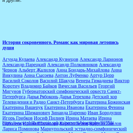
и другие.
The Latest Albums
Lorem ipsum dolor sit amet of Lorem Ipsum. Proin gravida
lorem quis bibendum
История сокровенного. Романс как мировая летопись
души
Агунда Кулаева
Александр Кузнецов
Александр Ларионов
Александр Парецкий
Александр Полковников
Александр
Чернов
Альберт Жалилов
Анна Бондарь-Михайлова
Анна
Викулина
Анна Сысоева
Антон Лубченко
Артур Церр
Василий Соколов
Василий Шакула
Венера Гимадиева
Виктор
Коротич
Владимир Байков
Вячеслав Васильев
Георгий
Мигунов
Губернаторский симфонический оркестр Санкт-
Петербурга
Дарья Рябоконь
Дарья Терехова
Детский хор
Телевидения и Радио Санкт-Петербурга
Екатерина Бржинская
Екатерина Вашерук
Екатерина Иванова
Екатерина Фенина
Екатерина Шиманович
Зинаида Царенко
Иван Бородулин
Игорь Грибков
Иосиф Пилиев
Ирина Матаева
Ирина
https://www.philharmonia.spb.ru/persons/biography/80558/
Соболева
Ирина Шарапова
Кирилл Белов
Кирилл Павлов
Лариса Поминова
Мариупольский эстрадно-симфонический