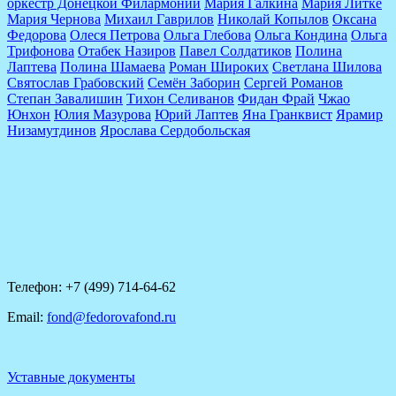
оркестр Донецкой Филармонии
Мария Галкина
Мария Литке
Мария Чернова
Михаил Гаврилов
Николай Копылов
Оксана
Федорова
Олеся Петрова
Ольга Глебова
Ольга Кондина
Ольга
Трифонова
Отабек Назиров
Павел Солдатиков
Полина
Лаптева
Полина Шамаева
Роман Широких
Светлана Шилова
Святослав Грабовский
Семён Заборин
Сергей Романов
Степан Завалишин
Тихон Селиванов
Фидан Фрай
Чжао
Юнхон
Юлия Мазурова
Юрий Лаптев
Яна Гранквист
Ярамир
Низамутдинов
Ярослава Сердобольская
Телефон: +7 (499) 714-64-62
Email:
fond@fedorovafond.ru
Уставные документы