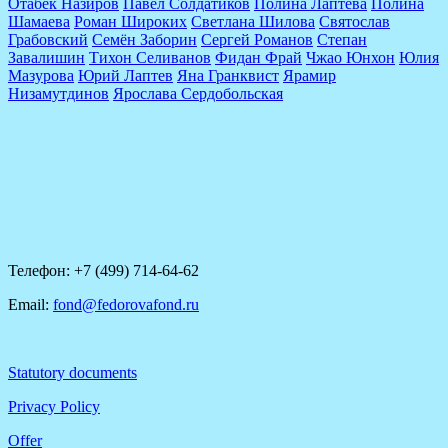
Отабек Назиров
Павел Солдатиков
Полина Лаптева
Полина
Шамаева
Роман Широких
Светлана Шилова
Святослав
Грабовский
Семён Заборин
Сергей Романов
Степан
Завалишин
Тихон Селиванов
Фидан Фрай
Чжао Юнхон
Юлия
Мазурова
Юрий Лаптев
Яна Гранквист
Ярамир
Низамутдинов
Ярослава Сердобольская
Телефон: +7 (499) 714-64-62
Email:
fond@fedorovafond.ru
Statutory documents
Privacy Policy
Offer