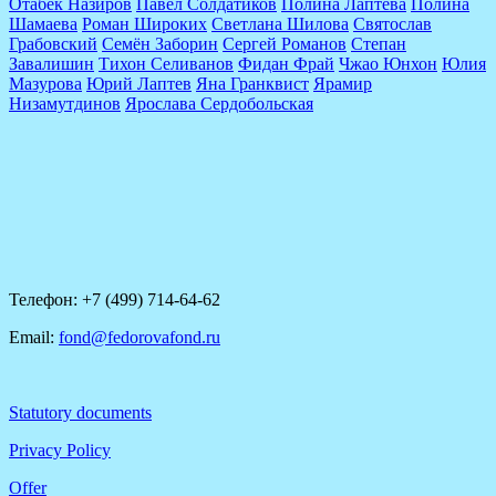
Отабек Назиров
Павел Солдатиков
Полина Лаптева
Полина
Шамаева
Роман Широких
Светлана Шилова
Святослав
Грабовский
Семён Заборин
Сергей Романов
Степан
Завалишин
Тихон Селиванов
Фидан Фрай
Чжао Юнхон
Юлия
Мазурова
Юрий Лаптев
Яна Гранквист
Ярамир
Низамутдинов
Ярослава Сердобольская
Телефон: +7 (499) 714-64-62
Email:
fond@fedorovafond.ru
Statutory documents
Privacy Policy
Offer