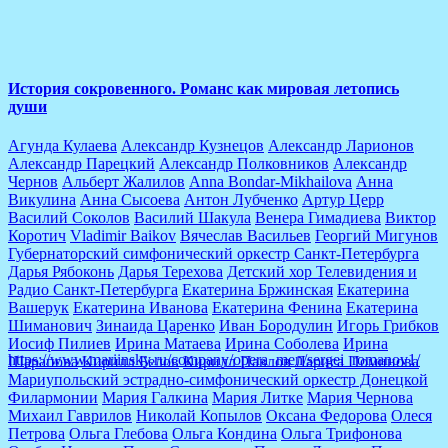
Lorem ipsum dolor sit amet of Lorem Ipsum. Proin gravida
lorem quis bibendum
История сокровенного. Романс как мировая летопись
души
Агунда Кулаева
Александр Кузнецов
Александр Ларионов
Александр Парецкий
Александр Полковников
Александр
Чернов
Альберт Жалилов
Anna Bondar-Mikhailova
Анна
Викулина
Анна Сысоева
Антон Лубченко
Артур Церр
Василий Соколов
Василий Шакула
Венера Гимадиева
Виктор
Коротич
Vladimir Baikov
Вячеслав Васильев
Георгий Мигунов
Губернаторский симфонический оркестр Санкт-Петербурга
Дарья Рябоконь
Дарья Терехова
Детский хор Телевидения и
Радио Санкт-Петербурга
Екатерина Бржинская
Екатерина
Вашерук
Екатерина Иванова
Екатерина Фенина
Екатерина
Шиманович
Зинаида Царенко
Иван Бородулин
Игорь Грибков
Иосиф Пилиев
Ирина Матаева
Ирина Соболева
Ирина
https://www.mariinsky.ru/company/opera_men/sergei_romanov1/
Шарапова
Кирилл Белов
Кирилл Павлов
Лариса Поминова
Мариупольский эстрадно-симфонический оркестр Донецкой
Филармонии
Мария Галкина
Мария Литке
Мария Чернова
Михаил Гаврилов
Николай Копылов
Оксана Федорова
Олеся
Петрова
Ольга Глебова
Ольга Кондина
Ольга Трифонова