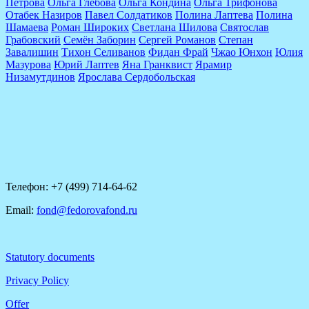
Петрова
Ольга Глебова
Ольга Кондина
Ольга Трифонова
Отабек Назиров
Павел Солдатиков
Полина Лаптева
Полина
Шамаева
Роман Широких
Светлана Шилова
Святослав
Грабовский
Семён Заборин
Сергей Романов
Степан
Завалишин
Тихон Селиванов
Фидан Фрай
Чжао Юнхон
Юлия
Мазурова
Юрий Лаптев
Яна Гранквист
Ярамир
Низамутдинов
Ярослава Сердобольская
Телефон: +7 (499) 714-64-62
Email:
fond@fedorovafond.ru
Statutory documents
Privacy Policy
Offer