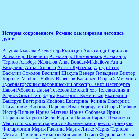
The Latest Albums
Lorem ipsum dolor sit amet of Lorem Ipsum. Proin gravida
lorem quis bibendum
История сокровенного. Романс как мировая летопись
души
Агунда Кулаева
Александр Кузнецов
Александр Ларионов
Александр Парецкий
Александр Полковников
Александр
Чернов
Альберт Жалилов
Anna Bondar-Mikhailova
Анна
Викулина
Анна Сысоева
Антон Лубченко
Артур Церр
Василий Соколов
Василий Шакула
Венера Гимадиева
Виктор
Коротич
Vladimir Baikov
Вячеслав Васильев
Георгий Мигунов
Губернаторский симфонический оркестр Санкт-Петербурга
Дарья Рябоконь
Дарья Терехова
Детский хор Телевидения и
Радио Санкт-Петербурга
Екатерина Бржинская
Екатерина
Вашерук
Екатерина Иванова
Екатерина Фенина
Екатерина
Шиманович
Зинаида Царенко
Иван Бородулин
Игорь Грибков
Иосиф Пилиев
Ирина Матаева
Ирина Соболева
Ирина
Шарапова
Кирилл Белов
Кирилл Павлов
Лариса Поминова
Мариупольский эстрадно-симфонический оркестр Донецкой
Филармонии
Мария Галкина
Мария Литке
Мария Чернова
Михаил Гаврилов
Николай Копылов
Оксана Федорова
Олеся