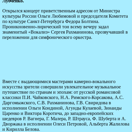
Лубченко.
Открылся концерт приветственным адресом от Министра
культуры России Ольги Любимовой и председателя Комитета
по культуре Санкт-Петербурга Федора Болтина.
Проникновенно-лирический тон всему вечеру задал
знаменитый «Вокализ» Сергея Рахманинова, прозвучавший в
переложении для симфонического оркестра.
Вместе с выдающимися мастерами камерно-вокального
искусства зрители совершили увлекательное музыкальное
путешествие по странам и эпохам: от русской романсовой
классики П.И. Чайковского, Н.А. Римского-Корсакова, А.С.
Даргомыжского, С.В. Рахманинова, Г.В. Свиридова в
исполнении Ольги Кондиной, Агунды Кулаевой, Зинаиды
Царенко и Виктора Коротича, до западно-европейских
шедевров Р. Вагнера, Г. Малера, Р. Штрауса, Ф. Шуберта и А.
Дворжака в исполнении Олеси Петровой, Альберта Жалилова
и Кирилла Белова.