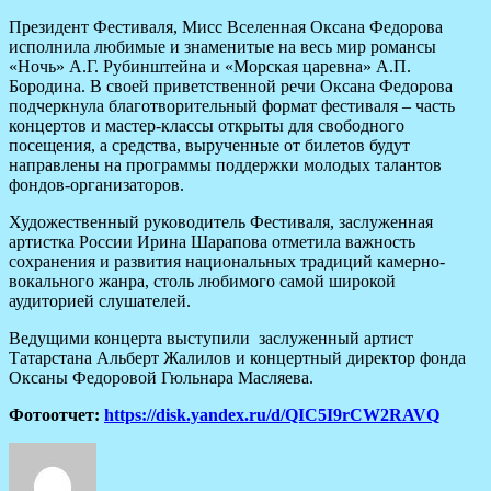
Президент Фестиваля, Мисс Вселенная Оксана Федорова
исполнила любимые и знаменитые на весь мир романсы
«Ночь» А.Г. Рубинштейна и «Морская царевна» А.П.
Бородина. В своей приветственной речи Оксана Федорова
подчеркнула благотворительный формат фестиваля – часть
концертов и мастер-классы открыты для свободного
посещения, а средства, вырученные от билетов будут
направлены на программы поддержки молодых талантов
фондов-организаторов.
Художественный руководитель Фестиваля, заслуженная
артистка России Ирина Шарапова отметила важность
сохранения и развития национальных традиций камерно-
вокального жанра, столь любимого самой широкой
аудиторией слушателей.
Ведущими концерта выступили заслуженный артист
Татарстана Альберт Жалилов и концертный директор фонда
Оксаны Федоровой Гюльнара Масляева.
Фотоотчет:
https://disk.yandex.ru/d/QIC5I9rCW2RAVQ