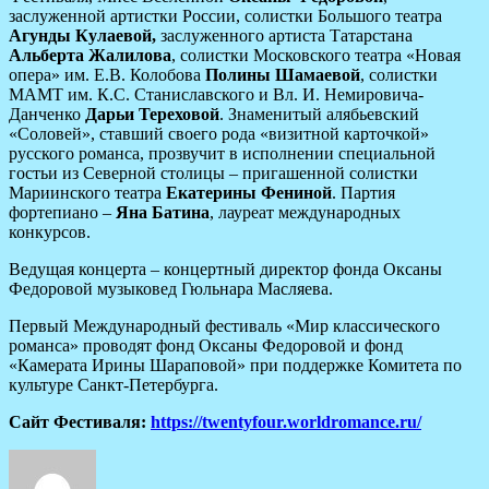
заслуженной артистки России, солистки Большого театра
Агунды Кулаевой,
заслуженного артиста Татарстана
Альберта Жалилова
, солистки Московского театра «Новая
опера» им. Е.В. Колобова
Полины Шамаевой
, солистки
МАМТ им. К.С. Станиславского и Вл. И. Немировича-
Данченко
Дарьи Тереховой
. Знаменитый алябьевский
«Соловей», ставший своего рода «визитной карточкой»
русского романса, прозвучит в исполнении специальной
гостьи из Северной столицы – пригашенной солистки
Мариинского театра
Екатерины Фениной
. Партия
фортепиано –
Яна Батина
, лауреат международных
конкурсов.
Ведущая концерта – концертный директор фонда Оксаны
Федоровой музыковед Гюльнара Масляева.
Первый Международный фестиваль «Мир классического
романса» проводят фонд Оксаны Федоровой и фонд
«Камерата Ирины Шараповой» при поддержке Комитета по
культуре Санкт-Петербурга.
Сайт Фестиваля:
https://twentyfour.worldromance.ru/