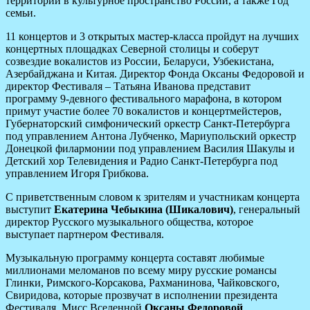
территорий в культурное пространство России, а также Год
семьи.
11 концертов и 3 открытых мастер-класса пройдут на лучших
концертных площадках Северной столицы и соберут
созвездие вокалистов из России, Беларуси, Узбекистана,
Азербайджана и Китая. Директор Фонда Оксаны Федоровой и
директор Фестиваля – Татьяна Иванова представит
программу 9-девного фестивального марафона, в котором
примут участие более 70 вокалистов и концертмейстеров,
Губернаторский симфонический оркестр Санкт-Петербурга
под управлением Антона Лубченко, Мариупольский оркестр
Донецкой филармонии под управлением Василия Шакулы и
Детский хор Телевидения и Радио Санкт-Петербурга под
управлением Игоря Грибкова.
С приветственным словом к зрителям и участникам концерта
выступит
Екатерина Чебыкина (Шикалович)
, генеральный
директор Русского музыкального общества, которое
выступает партнером Фестиваля.
Музыкальную программу концерта составят любимые
миллионами меломанов по всему миру русские романсы
Глинки, Римского-Корсакова, Рахманинова, Чайковского,
Свиридова, которые прозвучат в исполнении президента
Фестиваля, Мисс Вселенной
Оксаны Федоровой
,