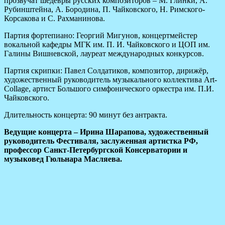
прозвучат шедевры русских композиторов – М. Глинки, А.
Рубинштейна, А. Бородина, П. Чайковского, Н. Римского-
Корсакова и С. Рахманинова.
Партия фортепиано: Георгий Мигунов, концертмейстер
вокальной кафедры МГК им. П. И. Чайковского и ЦОП им.
Галины Вишневской, лауреат международных конкурсов.
Партия скрипки: Павел Солдатиков, композитор, дирижёр,
художественный руководитель музыкального коллектива Art-
Collage, артист Большого симфонического оркестра им. П.И.
Чайковского.
Длительность концерта: 90 минут без антракта.
Ведущие концерта – Ирина Шарапова, художественный
руководитель Фестиваля, заслуженная артистка РФ,
профессор Санкт-Петербургской Консерватории и
музыковед Гюльнара Масляева.