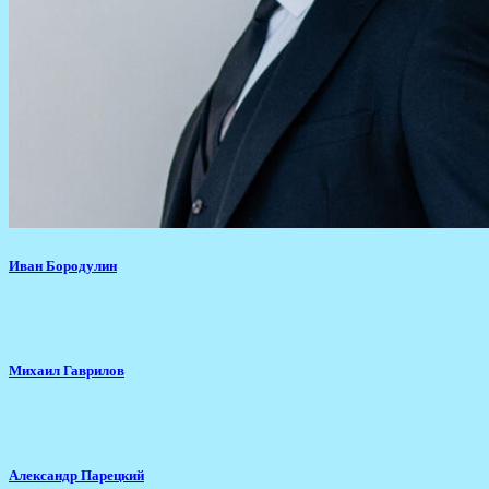
Иван Бородулин
Михаил Гаврилов
Александр Парецкий