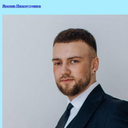
Ярамир Низамутдинов