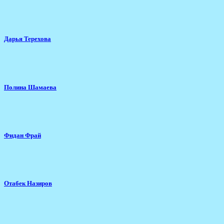
Дарья Терехова
Полина Шамаева
Фидан Фрай
Отабек Назиров