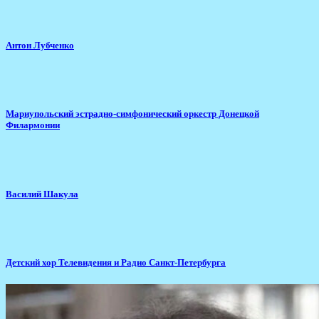
Антон Лубченко
Мариупольский эстрадно-симфонический оркестр Донецкой
Филармонии
Василий Шакула
Детский хор Телевидения и Радио Санкт-Петербурга